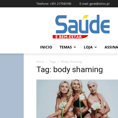
Telefone:
+351 217543190
E-mail:
geral@silroc.pt
Revista
Saúde
e
Bem
Estar
–
INICIO
TEMAS
LOJA
ASSIN
Edição
Online
Início
Tags
Body shaming
Tag: body shaming