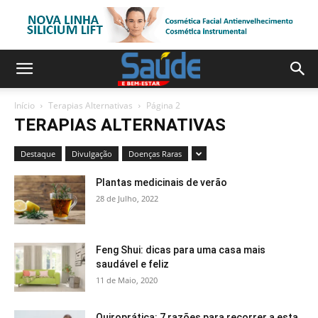
Início
Terapias Alternativas
Página 2
TERAPIAS ALTERNATIVAS
Destaque
Divulgação
Doenças Raras
Plantas medicinais de verão
28 de Julho, 2022
Feng Shui: dicas para uma casa mais
saudável e feliz
11 de Maio, 2020
Quiroprática: 7 razões para recorrer a esta