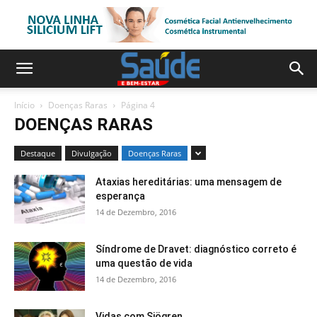
Início
Doenças Raras
Página 4
DOENÇAS RARAS
Destaque
Divulgação
Doenças Raras
Ataxias hereditárias: uma mensagem de
esperança
14 de Dezembro, 2016
Síndrome de Dravet: diagnóstico correto é
uma questão de vida
14 de Dezembro, 2016
Vidas com Sjögren